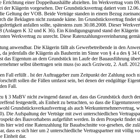
e Errichtung einer Doppeihaushälfte abzielten. Im Werkvertrag vom 09.
ei der Klägerin vorgesehen. Der Grundstücksvertrag datiert vom 12.0
die Geltung der VOB. Beide Verträge standen in einem Bezug zueinander
urch die Beklagten nicht zustande käme. Im Grundstücksvertrag findet 
sfertigkeit anfallen sollte, spätestens zum 30.08.2008. Dieser Werkve
(Anlagen K 32 und K 36). Ein Kündigungsgrund stand der Klägerin ni
nnten Werkvertrag zu unrecht. Diese Ratenzahlungsvereinbarung gem
ltung anwendbar. Die Klägerin fällt als Gewerbetreibende in den Anw
 da jedenfalls die Klägerin als Bauherrin im Sinne von § 4 a des § 3
rst das Eigentum an dem Grundstück im Laufe der Bauausführung übert
rnehmer selbst übertragen sein muss (so auch Grziwotz, 2. Aufl. 201
 Fall erfüllt . Ist der Auftraggeber zum Zeitpunkt der Zahlung noch ni
ift sollen die Fällen umfasst sein, bei denen der endgültige Eigent
den Fall.
zu § 3 MaBV nicht zwingend darauf an, dass das Grundstück durch den
fend festgestellt, als Einheit zu betrachten, so dass die Eigentumsver
sowohl Grundstücksverkaufsvertrag als auch Werkunternehmervertrag, w
. Die Aufspaltung der Verträge mit zwei unterschiedlichen Vertragsp
ospekt des Bauvorhabens aufgeführt werden. In dem Prospekt findet si
its hier wird eine Ratenzahlung für Bauabschnitte vor-gesehen, die z
bar, dass es sich hier um 2 unterschiedliche Vertragspartner mit völlig 
e Einheit dar.