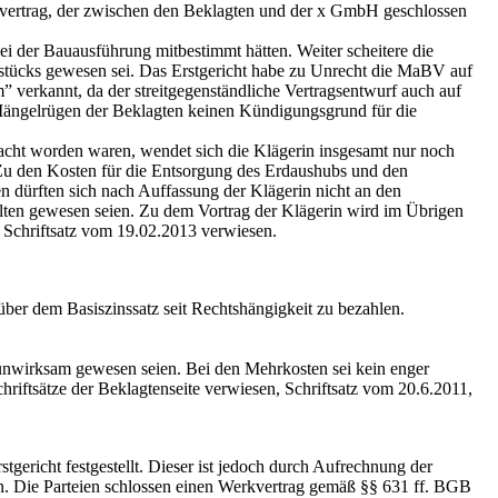
vertrag, der zwischen den Beklagten und der x GmbH geschlossen
i der Bauausführung mitbestimmt hätten. Weiter scheitere die
stücks gewesen sei. Das Erstgericht habe zu Unrecht die MaBV auf
” verkannt, da der streitgegenständliche Vertragsentwurf auch auf
n Mängelrügen der Beklagten keinen Kündigungsgrund für die
acht worden waren, wendet sich die Klägerin insgesamt nur noch
Zu den Kosten für die Entsorgung des Erdaushubs und den
ten dürften sich nach Auffassung der Klägerin nicht an den
thalten gewesen seien. Zu dem Vortrag der Klägerin wird im Übrigen
 Schriftsatz vom 19.02.2013 verwiesen.
ber dem Basiszinssatz seit Rechtshängigkeit zu bezahlen.
unwirksam gewesen seien. Bei den Mehrkosten sei kein enger
riftsätze der Beklagtenseite verwiesen, Schriftsatz vom 20.6.2011,
richt festgestellt. Dieser ist jedoch durch Aufrechnung der
n. Die Parteien schlossen einen Werkvertrag gemäß §§ 631 ff. BGB