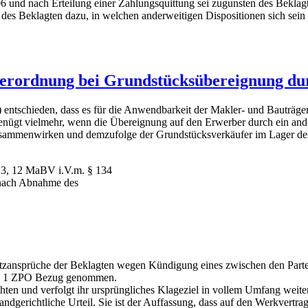
und nach Erteilung einer Zahlungsquittung sei zugunsten des Beklagt
 des Beklagten dazu, in welchen anderweitigen Dispositionen sich sein
erordnung bei Grundstücksübereignung dur
entschieden, dass es für die Anwendbarkeit der Makler- und Bauträ
enügt vielmehr, wenn die Übereignung auf den Erwerber durch ein and
ammenwirken und demzufolge der Grundstücksverkäufer im Lager des 
§ 3, 12 MaBV i.V.m. § 134
 nach Abnahme des
tzansprüche der Beklagten wegen Kündigung eines zwischen den Partei
 Nr. 1 ZPO Bezug genommen.
ten und verfolgt ihr ursprüngliches Klageziel in vollem Umfang weiter
ndgerichtliche Urteil. Sie ist der Auffassung, dass auf den Werkvertra