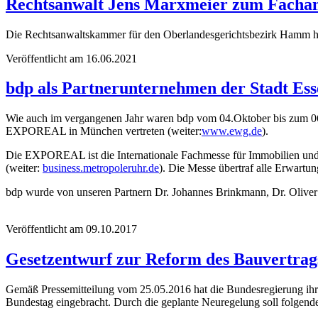
Rechtsanwalt Jens Marxmeier zum Fachanw
Die Rechtsanwaltskammer für den Oberlandesgerichtsbezirk Hamm h
Veröffentlicht am 16.06.2021
bdp als Partnerunternehmen der Stadt E
Wie auch im vergangenen Jahr waren bdp vom 04.Oktober bis zum 06
EXPOREAL in München vertreten (weiter:
www.ewg.de
).
Die EXPOREAL ist die Internationale Fachmesse für Immobilien und 
(weiter:
business.metropoleruhr.de
). Die Messe übertraf alle Erwartu
bdp wurde von unseren Partnern Dr. Johannes Brinkmann, Dr. Oliver 
Veröffentlicht am 09.10.2017
Gesetzentwurf zur Reform des Bauvertrags
Gemäß Pressemitteilung vom 25.05.2016 hat die Bundesregierung ihr
Bundestag eingebracht. Durch die geplante Neuregelung soll folgende