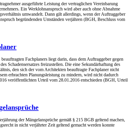
tragnehmer ausgeführte Leistung der vertraglichen Vereinbarung
kunternehmers. Ein Werklohnanspruch wird aber auch ohne Abnahme
ngsverhältnis umwandelt. Dann gilt allerdings, wenn der Auftraggeber
den Anspruch begründenden Umständen verjähren (BGH, Beschluss vom
planer
beauftragten Fachplaners liegt darin, dass dem Auftraggeber gegen
es Schadensersatzes freizustellen. Die eine Sekundärhaftung des
ltnis, den sich der vom Architekten beauftragte Fachplaner nicht
sem erbrachten Planungsleistung zu mindern, wird nicht dadurch
2016 veröffentlichten Urteil vom 28.01.2016 entschieden (BGH, Urteil
gelansprüche
r Verjährung der Mängelansprüche gemäß § 215 BGB geltend machen,
ngsrecht in nicht verjährter Zeit geltend gemacht werden konnte