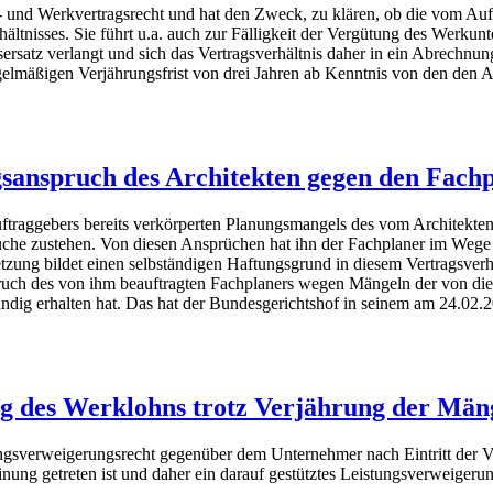
 und Werkvertragsrecht und hat den Zweck, zu klären, ob die vom Auf
rhältnisses. Sie führt u.a. auch zur Fälligkeit der Vergütung des Wer
ersatz verlangt und sich das Vertragsverhältnis daher in ein Abrechnu
 regelmäßigen Verjährungsfrist von drei Jahren ab Kenntnis von den 
sanspruch des Architekten gegen den Fach
traggebers bereits verkörperten Planungsmangels des vom Architekten 
he zustehen. Von diesen Ansprüchen hat ihn der Fachplaner im Wege d
zung bildet einen selbständigen Haftungsgrund in diesem Vertragsverhä
ruch des von ihm beauftragten Fachplaners wegen Mängeln der von die
ändig erhalten hat. Das hat der Bundesgerichtshof in seinem am 24.02.
g des Werklohns trotz Verjährung der Män
tungsverweigerungsrecht gegenüber dem Unternehmer nach Eintritt de
inung getreten ist und daher ein darauf gestütztes Leistungsverweigeru