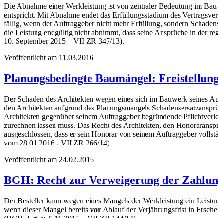
Die Abnahme einer Werkleistung ist von zentraler Bedeutung im Bau-
entspricht. Mit Abnahme endet das Erfüllungsstadium des Vertragsve
fällig, wenn der Auftraggeber nicht mehr Erfüllung, sondern Schadens
die Leistung endgültig nicht abnimmt, dass seine Ansprüche in der
10. September 2015 – VII ZR 347/13).
Veröffentlicht am 11.03.2016
Planungsbedingte Baumängel: Freistellung
Der Schaden des Architekten wegen eines sich im Bauwerk seines Auf
den Architekten aufgrund des Planungsmangels Schadensersatzansprüc
Architekten gegenüber seinem Auftraggeber begründende Pflichtverlet
zurechnen lassen muss. Das Recht des Architekten, den Honoraransp
ausgeschlossen, dass er sein Honorar von seinem Auftraggeber vollst
vom 28.01.2016 - VII ZR 266/14).
Veröffentlicht am 24.02.2016
BGH: Recht zur Verweigerung der Zahlun
Der Besteller kann wegen eines Mangels der Werkleistung ein Leis
wenn dieser Mangel bereits
vor
Ablauf der Verjährungsfrist in Ersche