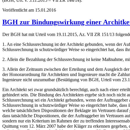
(BGH, Urt. v. 5.11.2015 – VII ZR 144/14).
Veröffentlicht am 15.01.2016
BGH zur Bindungswirkung einer Architke
Der BGH hat mit Urteil vom 19.11.2015, Az. VII ZR 151/13 folgende
1. An eine Schlussrechnung ist der Architekt gebunden, wenn der Auft
Schlussrechnung in schutzwürdiger Weise so eingerichtet hat, dass 
2. Allein die Bezahlung der Schlussrechnung ist keine Maßnahme, mit 
3. Allein der Zeitraum zwischen der Erteilung und dem Ausgleich d
der Honorarordnung für Architekten und Ingenieure macht die Zahlu
Ingenieure nicht unzumutbar (Bestätigung von BGH, Urteil vom 23
Ein Architekt sei zwar grundsätzlich berechtigt, auch nach einer er
gehindert sein. Die Bindung des Architekten ergebe sich noch nicht a
Schlussrechnung sei ein Architekt gebunden, wenn der Auftraggeber a
Schlussrechnung in schutzwürdiger Weise so eingerichtet habe, dass
welche tatsächlichen Dispositionen der Beklagte im Vertrauen darauf
dass tatsächliche Dispositionen, die der Auftraggeber im Vertrauen 
sondern nur ein Kriterium im Rahmen der zu treffenden Interessensa
Quittung vom 12. März 2007 habe der Kläger zu erkennen gegeben, dass