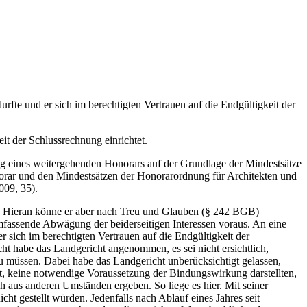
fte und er sich im berechtigten Vertrauen auf die Endgültigkeit der
it der Schlussrechnung einrichtet.
g eines weitergehenden Honorars auf der Grundlage der Mindestsätze
orar und den Mindestsätzen der Honorarordnung für Architekten und
09, 35).
en. Hieran könne er aber nach Treu und Glauben (§ 242 BGB)
 umfassende Abwägung der beiderseitigen Interessen voraus. An eine
 sich im berechtigten Vertrauen auf die Endgültigkeit der
t habe das Landgericht angenommen, es sei nicht ersichtlich,
zu müssen. Dabei habe das Landgericht unberücksichtigt gelassen,
at, keine notwendige Voraussetzung der Bindungswirkung darstellten,
 aus anderen Umständen ergeben. So liege es hier. Mit seiner
t gestellt würden. Jedenfalls nach Ablauf eines Jahres seit